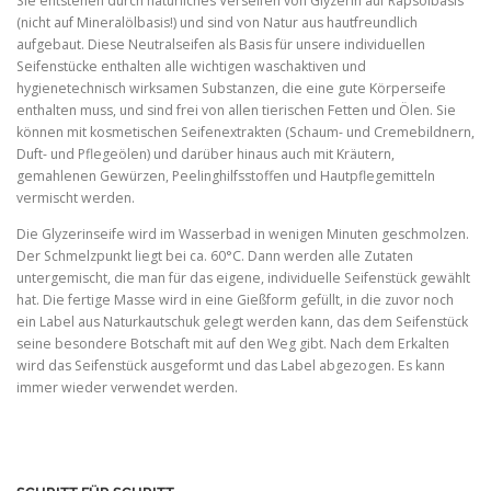
Sie entstehen durch natürliches Verseifen von Glyzerin auf Rapsölbasis
(nicht auf Mineralölbasis!) und sind von Natur aus hautfreundlich
aufgebaut. Diese Neutralseifen als Basis für unsere individuellen
Seifenstücke enthalten alle wichtigen waschaktiven und
hygienetechnisch wirksamen Substanzen, die eine gute Körperseife
enthalten muss, und sind frei von allen tierischen Fetten und Ölen. Sie
können mit kosmetischen Seifenextrakten (Schaum- und Cremebildnern,
Duft- und Pflegeölen) und darüber hinaus auch mit Kräutern,
gemahlenen Gewürzen, Peelinghilfsstoffen und Hautpflegemitteln
vermischt werden.
Die Glyzerinseife wird im Wasserbad in wenigen Minuten geschmolzen.
Der Schmelzpunkt liegt bei ca. 60°C. Dann werden alle Zutaten
untergemischt, die man für das eigene, individuelle Seifenstück gewählt
hat. Die fertige Masse wird in eine Gießform gefüllt, in die zuvor noch
ein Label aus Naturkautschuk gelegt werden kann, das dem Seifenstück
seine besondere Botschaft mit auf den Weg gibt. Nach dem Erkalten
wird das Seifenstück ausgeformt und das Label abgezogen. Es kann
immer wieder verwendet werden.