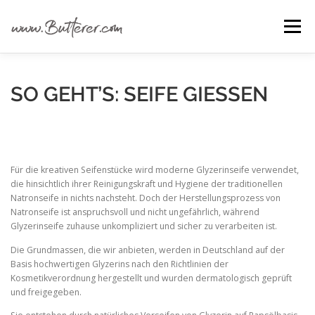
Zum
Inhalt
Menü
springen
ÜBER UNS
ALLE IDEEN
IDEEN FÜR …
SO GEHT’S: SEIFE GIESSEN
GRUNDANLEITUNGEN
MATERIAL EINKAUFEN
Für die kreativen Seifenstücke wird moderne Glyzerinseife verwendet,
die hinsichtlich ihrer Reinigungskraft und Hygiene der traditionellen
Natronseife in nichts nachsteht. Doch der Herstellungsprozess von
Natronseife ist anspruchsvoll und nicht ungefährlich, während
Glyzerinseife zuhause unkompliziert und sicher zu verarbeiten ist.
Die Grundmassen, die wir anbieten, werden in Deutschland auf der
Basis hochwertigen Glyzerins nach den Richtlinien der
Kosmetikverordnung hergestellt und wurden dermatologisch geprüft
und freigegeben.