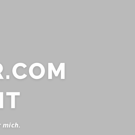
.COM
IT
r mich.