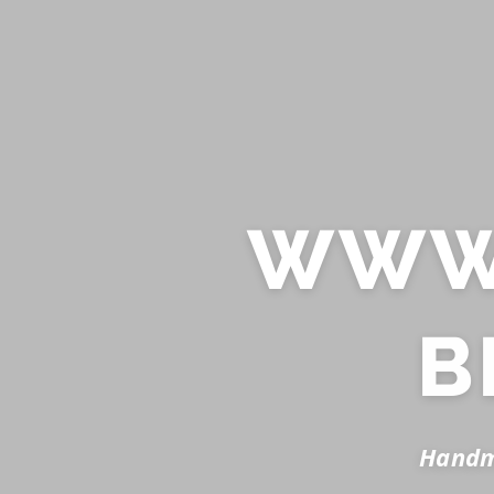
WWW.
B
Handma