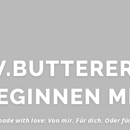
BUTTERER
EGINNEN M
de with love: Von mir. Für dich. Oder fü