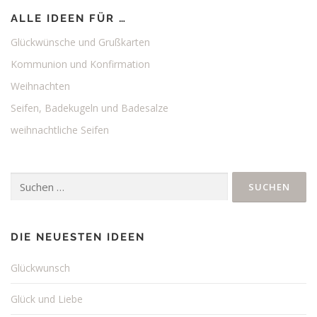
a
ALLE IDEEN FÜR …
g
s
Glückwünsche und Grußkarten
n
Kommunion und Konfirmation
a
Weihnachten
v
Seifen, Badekugeln und Badesalze
i
weihnachtliche Seifen
g
a
t
Suchen
i
nach:
o
n
DIE NEUESTEN IDEEN
Glückwunsch
Glück und Liebe