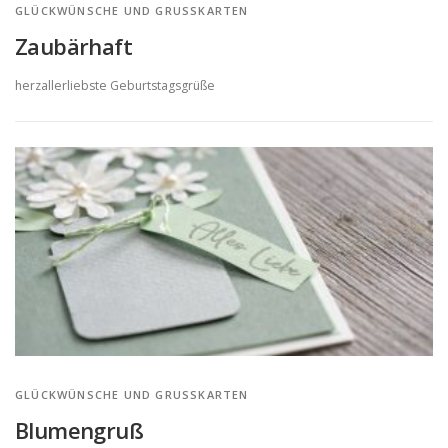
e
GLÜCKWÜNSCHE UND GRUSSKARTEN
e
Zaubärhaft
n
herzallerliebste Geburtstagsgrüße
GLÜCKWÜNSCHE UND GRUSSKARTEN
Blumengruß