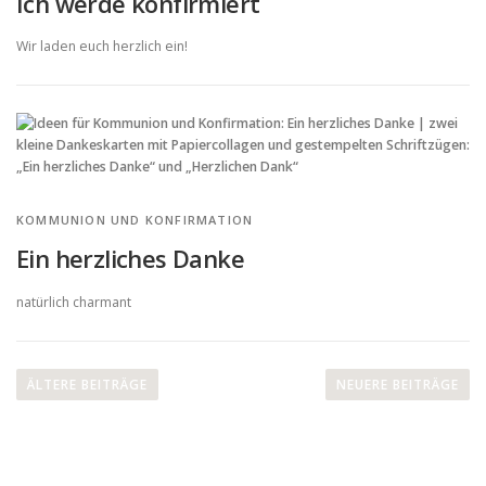
Ich werde konfirmiert
Wir laden euch herzlich ein!
KOMMUNION UND KONFIRMATION
Ein herzliches Danke
natürlich charmant
B
e
ÄLTERE BEITRÄGE
NEUERE BEITRÄGE
i
t
r