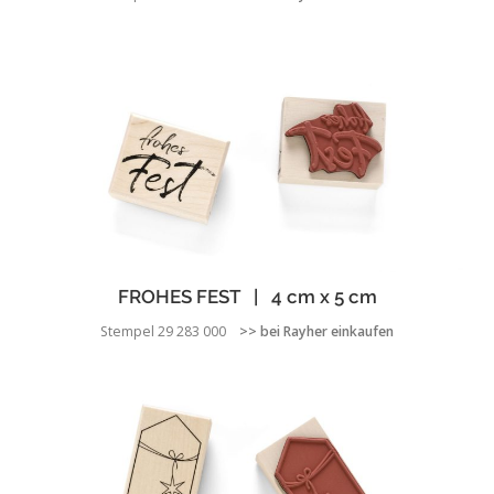
FROHES FEST | 4 cm x 5 cm
Stempel 29 283 000
>> bei Rayher einkaufen