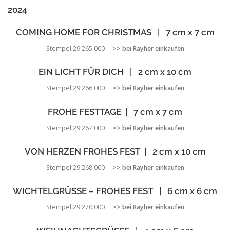
2024
COMING HOME FOR CHRISTMAS | 7 cm x 7 cm
Stempel 29 265 000
>> bei Rayher einkaufen
EIN LICHT FÜR DICH | 2 cm x 10 cm
Stempel 29 266 000
>> bei Rayher einkaufen
FROHE FESTTAGE | 7 cm x 7 cm
Stempel 29 267 000
>> bei Rayher einkaufen
VON HERZEN FROHES FEST | 2 cm x 10 cm
Stempel 29 268 000
>> bei Rayher einkaufen
WICHTELGRÜSSE – FROHES FEST | 6 cm x 6 cm
Stempel 29 270 000
>> bei Rayher einkaufen