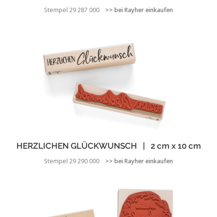
Stempel 29 287 000
>> bei Rayher einkaufen
HERZLICHEN GLÜCKWUNSCH | 2 cm x 10 cm
Stempel 29 290 000
>> bei Rayher einkaufen