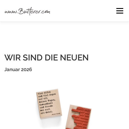
Zum
Inhalt
Menü
springen
ÜBER UNS
ALLE IDEEN
IDEEN FÜR …
GRUNDANLEITUNGEN
MATERIAL EINKAUFEN
WIR SIND DIE NEUEN
Januar 2026