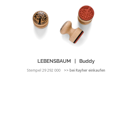
LEBENSBAUM | Buddy
Stempel 29 292 000
>> bei Rayher einkaufen