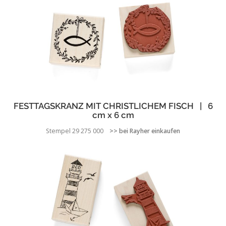
FESTTAGSKRANZ MIT CHRISTLICHEM FISCH | 6
cm x 6 cm
Stempel 29 275 000
>> bei Rayher einkaufen