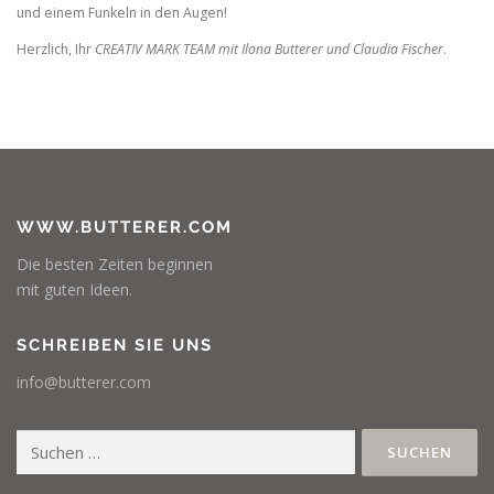
und einem Funkeln in den Augen!
Herzlich, Ihr
CREATIV MARK TEAM mit Ilona Butterer und Claudia Fischer
.
WWW.BUTTERER.COM
Die besten Zeiten beginnen
mit guten Ideen.
SCHREIBEN SIE UNS
info@butterer.com
Suchen
nach: