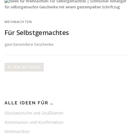
WEIHNACHTEN
Für Selbstgemachtes
ganz besondere Geschenke
B
e
ÄLTERE BEITRÄGE
i
t
r
a
ALLE IDEEN FÜR …
g
s
Glückwünsche und Grußkarten
n
Kommunion und Konfirmation
a
Weihnachten