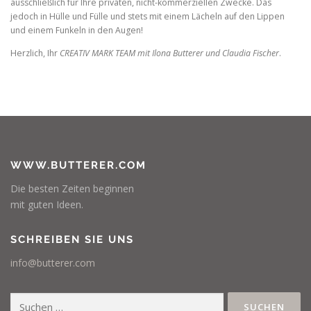
ausschließlich für Ihre privaten, nicht-kommerziellen Zwecke. Das
jedoch in Hülle und Fülle und stets mit einem Lächeln auf den Lippen
und einem Funkeln in den Augen!
Herzlich, Ihr
CREATIV MARK TEAM mit Ilona Butterer und Claudia Fischer
.
WWW.BUTTERER.COM
Die besten Zeiten beginnen
mit guten Ideen.
SCHREIBEN SIE UNS
info@butterer.com
Suchen