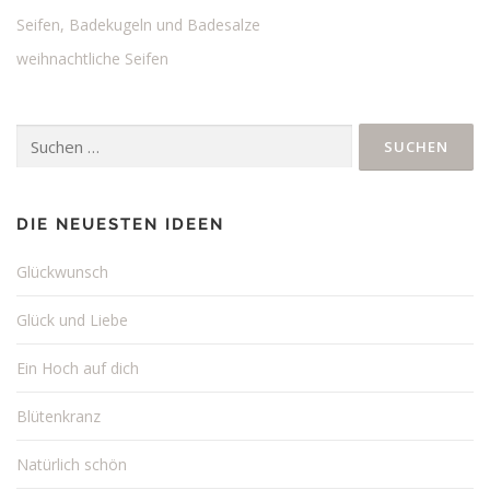
v
Seifen, Badekugeln und Badesalze
i
weihnachtliche Seifen
g
a
t
Suchen
i
nach:
o
n
DIE NEUESTEN IDEEN
Glückwunsch
Glück und Liebe
Ein Hoch auf dich
Blütenkranz
Natürlich schön