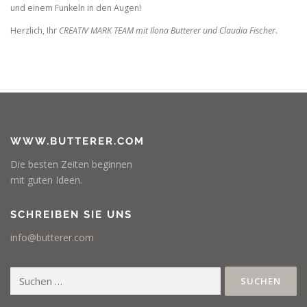
und einem Funkeln in den Augen!
Herzlich, Ihr
CREATIV MARK TEAM mit Ilona Butterer und Claudia Fischer
.
WWW.BUTTERER.COM
Die besten Zeiten beginnen
mit guten Ideen.
SCHREIBEN SIE UNS
info@butterer.com
Suchen
nach: