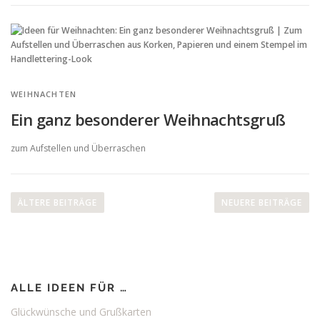
WEIHNACHTEN
Ein ganz besonderer Weihnachtsgruß
zum Aufstellen und Überraschen
B
e
ÄLTERE BEITRÄGE
NEUERE BEITRÄGE
i
t
r
a
ALLE IDEEN FÜR …
g
s
Glückwünsche und Grußkarten