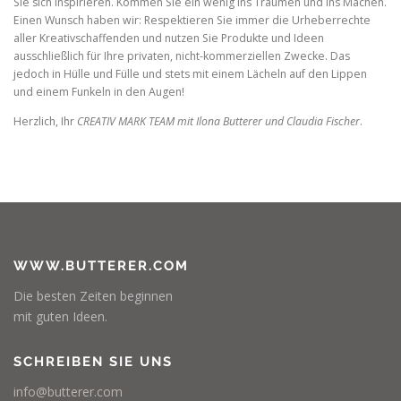
Sie sich inspirieren. Kommen Sie ein wenig ins Träumen und ins Machen.
Einen Wunsch haben wir: Respektieren Sie immer die Urheberrechte
aller Kreativschaffenden und nutzen Sie Produkte und Ideen
ausschließlich für Ihre privaten, nicht-kommerziellen Zwecke. Das
jedoch in Hülle und Fülle und stets mit einem Lächeln auf den Lippen
und einem Funkeln in den Augen!
Herzlich, Ihr
CREATIV MARK TEAM mit Ilona Butterer und Claudia Fischer
.
WWW.BUTTERER.COM
Die besten Zeiten beginnen
mit guten Ideen.
SCHREIBEN SIE UNS
info@butterer.com