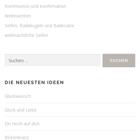
n
Kommunion und Konfirmation
a
Weihnachten
v
Seifen, Badekugeln und Badesalze
i
weihnachtliche Seifen
g
a
t
Suchen
i
nach:
o
n
DIE NEUESTEN IDEEN
Glückwunsch
Glück und Liebe
Ein Hoch auf dich
Blütenkranz