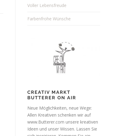
Voller Lebensfreude
Farbenfrohe Wünsche
WEIHNACHTEN
V
o
n
H
e
r
CREATIV MARKT
z
BUTTERER ON AIR
e
Neue Möglichkeiten, neue Wege:
n
Allen Kreativen schenken wir auf
www.Butterer.com unsere kreativen
f
Ideen und unser Wissen. Lassen Sie
r
sich inspirieren. Kommen Sie ein