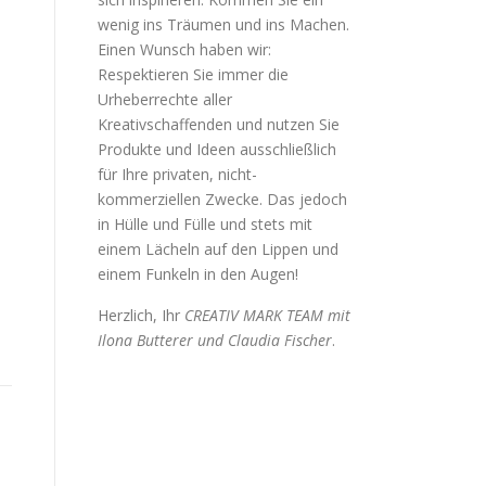
o
wenig ins Träumen und ins Machen.
h
Einen Wunsch haben wir:
e
Respektieren Sie immer die
W
Urheberrechte aller
e
Kreativschaffenden und nutzen Sie
i
Produkte und Ideen ausschließlich
h
für Ihre privaten, nicht-
n
kommerziellen Zwecke. Das jedoch
a
in Hülle und Fülle und stets mit
c
einem Lächeln auf den Lippen und
h
einem Funkeln in den Augen!
t
Herzlich, Ihr
CREATIV MARK TEAM mit
e
Ilona Butterer und Claudia Fischer
.
n
WEIHNACHTEN
F