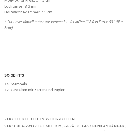
Motivlocher Kreis, Ø 4,5 cm
Lochzange, Ø 3 mm
Holzwäscheklammer, 4,5 cm
* Für unser Modell haben wir verwendet: VersaFine CLAIR in Farbe 601 (Blue
Belle)
SO GEHT’S
>>
Stempeln
>>
Gestalten mit Karten und Papier
VERÖFFENTLICHT IN
WEIHNACHTEN
VERSCHLAGWORTET MIT
DIY
,
GEBÄCK
,
GESCHENKANHÄNGER
,