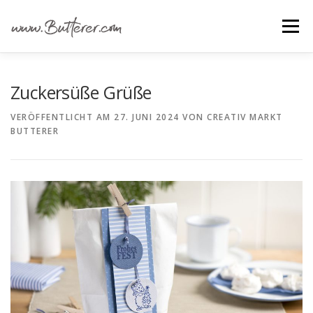
Zum
Inhalt
Menü
springen
ÜBER UNS
ALLE IDEEN
IDEEN FÜR …
Zuckersüße Grüße
VERÖFFENTLICHT AM
27. JUNI 2024
VON
CREATIV MARKT
BUTTERER
GRUNDANLEITUNGEN
MATERIAL EINKAUFEN