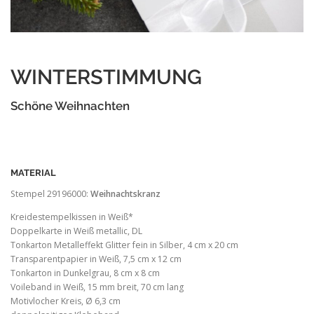
WINTERSTIMMUNG
Schöne Weihnachten
MATERIAL
Stempel 29196000:
Weihnachtskranz
Kreidestempelkissen in Weiß*
Doppelkarte in Weiß metallic, DL
Tonkarton Metalleffekt Glitter fein in Silber, 4 cm x 20 cm
Transparentpapier in Weiß, 7,5 cm x 12 cm
Tonkarton in Dunkelgrau, 8 cm x 8 cm
Voileband in Weiß, 15 mm breit, 70 cm lang
Motivlocher Kreis, Ø 6,3 cm