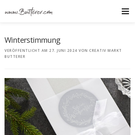
Zum
Inhalt
Menü
springen
ÜBER UNS
ALLE IDEEN
IDEEN FÜR …
Winterstimmung
VERÖFFENTLICHT AM
27. JUNI 2024
VON
CREATIV MARKT
BUTTERER
GRUNDANLEITUNGEN
MATERIAL EINKAUFEN