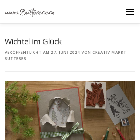
Zum
Inhalt
Menü
springen
ÜBER UNS
ALLE IDEEN
IDEEN FÜR …
Wichtel im Glück
VERÖFFENTLICHT AM
27. JUNI 2024
VON
CREATIV MARKT
BUTTERER
GRUNDANLEITUNGEN
MATERIAL EINKAUFEN