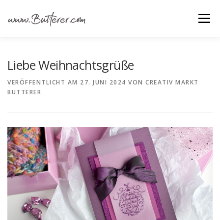
Zum
Inhalt
Menü
springen
ÜBER UNS
ALLE IDEEN
IDEEN FÜR …
Liebe Weihnachtsgrüße
VERÖFFENTLICHT AM
27. JUNI 2024
VON
CREATIV MARKT
BUTTERER
GRUNDANLEITUNGEN
MATERIAL EINKAUFEN