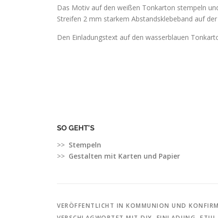
Das Motiv auf den weißen Tonkarton stempeln und
Streifen 2 mm starkem Abstandsklebeband auf der K
Den Einladungstext auf den wasserblauen Tonkarton
SO GEHT’S
>>
Stempeln
>>
Gestalten mit Karten und Papier
VERÖFFENTLICHT IN
KOMMUNION UND KONFIR
VERSCHLAGWORTET MIT
DIY
,
EINLADUNG
,
ETUI