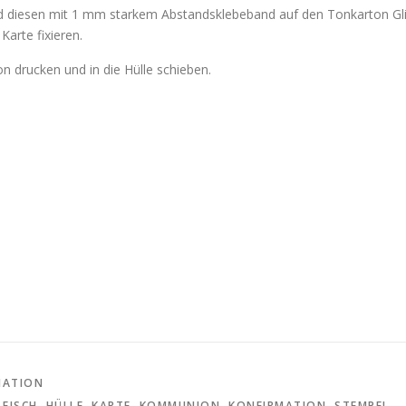
 diesen mit 1 mm starkem Abstandsklebeband auf den Tonkarton Glim
arte fixieren.
 drucken und in die Hülle schieben.
MATION
,
FISCH
,
HÜLLE
,
KARTE
,
KOMMUNION
,
KONFIRMATION
,
STEMPEL