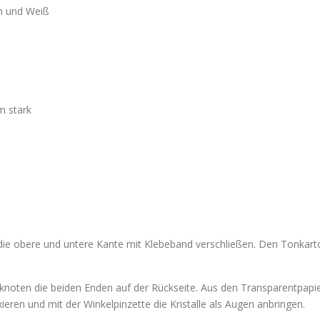
ün und Weiß
m stark
 die obere und untere Kante mit Klebeband verschließen. Den Tonkarto
rknoten die beiden Enden auf der Rückseite. Aus den Transparentpapi
xieren und mit der Winkelpinzette die Kristalle als Augen anbringen.