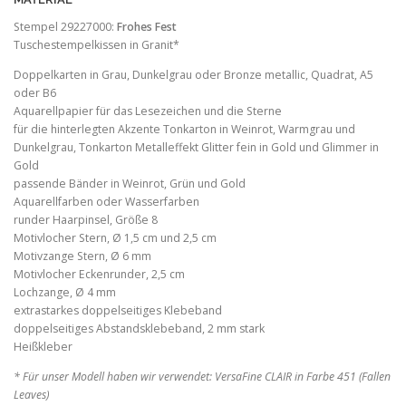
Stempel 29227000:
Frohes Fest
Tuschestempelkissen in Granit*
Doppelkarten in Grau, Dunkelgrau oder Bronze metallic, Quadrat, A5
oder B6
Aquarellpapier für das Lesezeichen und die Sterne
für die hinterlegten Akzente Tonkarton in Weinrot, Warmgrau und
Dunkelgrau, Tonkarton Metalleffekt Glitter fein in Gold und Glimmer in
Gold
passende Bänder in Weinrot, Grün und Gold
Aquarellfarben oder Wasserfarben
runder Haarpinsel, Größe 8
Motivlocher Stern, Ø 1,5 cm und 2,5 cm
Motivzange Stern, Ø 6 mm
Motivlocher Eckenrunder, 2,5 cm
Lochzange, Ø 4 mm
extrastarkes doppelseitiges Klebeband
doppelseitiges Abstandsklebeband, 2 mm stark
Heißkleber
* Für unser Modell haben wir verwendet: VersaFine CLAIR in Farbe 451 (Fallen
Leaves)