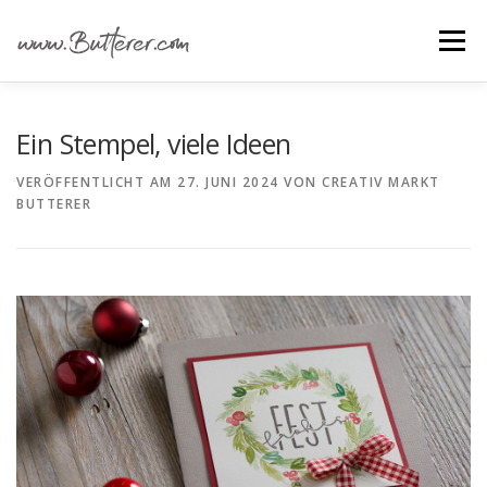
Zum
Inhalt
Menü
springen
ÜBER UNS
ALLE IDEEN
IDEEN FÜR …
Ein Stempel, viele Ideen
VERÖFFENTLICHT AM
27. JUNI 2024
VON
CREATIV MARKT
BUTTERER
GRUNDANLEITUNGEN
MATERIAL EINKAUFEN