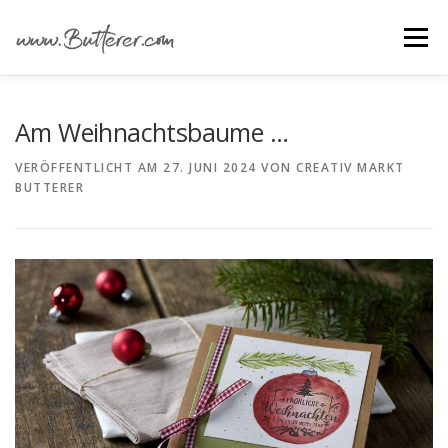
Zum
Inhalt
Menü
springen
ÜBER UNS
ALLE IDEEN
IDEEN FÜR …
Am Weihnachtsbaume …
VERÖFFENTLICHT AM
27. JUNI 2024
VON
CREATIV MARKT
BUTTERER
GRUNDANLEITUNGEN
MATERIAL EINKAUFEN